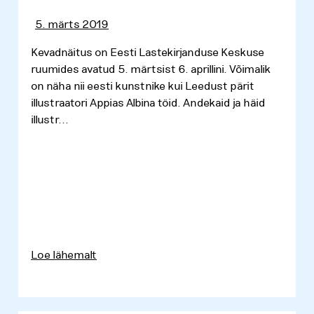
5. märts 2019
Kevadnäitus on Eesti Lastekirjanduse Keskuse
ruumides avatud 5. märtsist 6. aprillini. Võimalik
on näha nii eesti kunstnike kui Leedust pärit
illustraatori Appias Albina töid. Andekaid ja häid
illustr...
Loe lähemalt