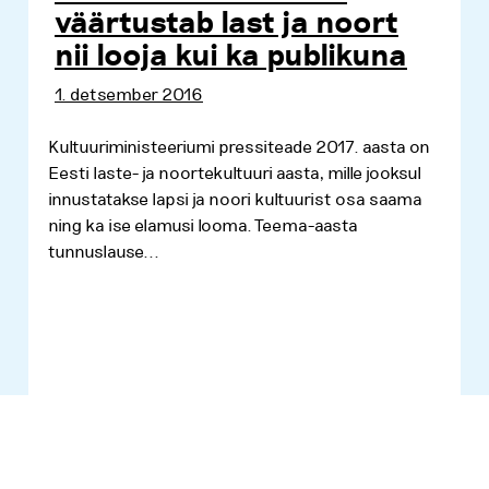
väärtustab last ja noort
nii looja kui ka publikuna
1. detsember 2016
Kultuuriministeeriumi pressiteade 2017. aasta on
Eesti laste- ja noortekultuuri aasta, mille jooksul
innustatakse lapsi ja noori kultuurist osa saama
ning ka ise elamusi looma. Teema-aasta
tunnuslause...
Loe lähemalt