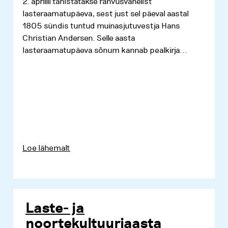
2. aprillil tähistatakse rahvusvahelist
lasteraamatupäeva, sest just sel päeval aastal
1805 sündis tuntud muinasjutuvestja Hans
Christian Andersen. Selle aasta
lasteraamatupäeva sõnum kannab pealkirja...
Loe lähemalt
Laste- ja
noortekultuuriaasta