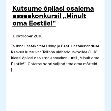
Kutsume õpilasi osalema
esseekonkursil „Minult
oma Eestile!“
1. oktoober 2018
Tallinna Lastekaitse Ühing ja Eesti Lastekirjanduse
Keskus kutsuvad Tallinna üldhariduskoolide 8.-12.
klassi õpilasi osalema esseekonkursil „Minult oma
Eestile!“. Ootame noori väljendama oma mõtteid
j...