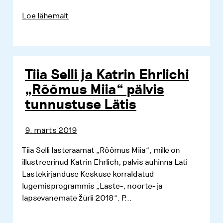
Loe lähemalt
Tiia Selli ja Katrin Ehrlichi
„Rõõmus Miia“ pälvis
tunnustuse Lätis
9. märts 2019
Tiia Selli lasteraamat „Rõõmus Miia“, mille on
illustreerinud Katrin Ehrlich, pälvis auhinna Läti
Lastekirjanduse Keskuse korraldatud
lugemisprogrammis „Laste-, noorte- ja
lapsevanemate žürii 2018“. P...