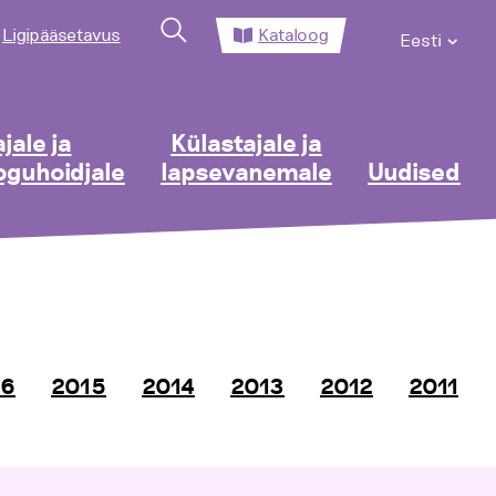
Ligipääsetavus
Kataloog
Eesti
jale ja
Külastajale ja
guhoidjale
lapsevanemale
Uudised
16
2015
2014
2013
2012
2011