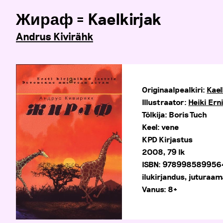
Жираф = Kaelkirjak
Andrus Kivirähk
Originaalpealkiri:
Kael
Illustraator:
Heiki Ern
Tõlkija: Boris Tuch
Keel: vene
KPD Kirjastus
2008, 79 lk
ISBN: 978998589956
ilukirjandus, juturaam
Vanus: 8+