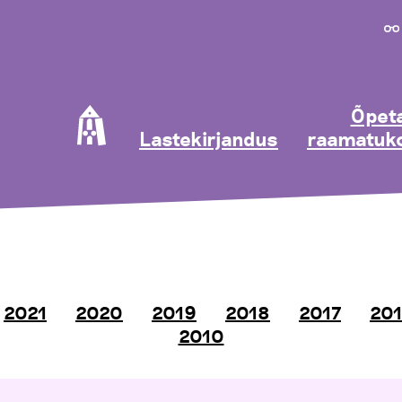
Õpeta
Lastekirjandus
raamatuko
2021
2020
2019
2018
2017
20
2010