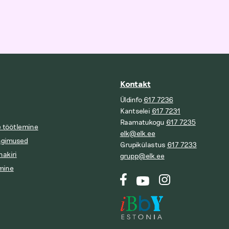
Kontakt
Üldinfo
617 7236
Kantselei
617 7231
Raamatukogu
617 7235
 töötlemine
elk@elk.ee
ngimused
Grupikülastus
617 7233
nakiri
grupp@elk.ee
mine