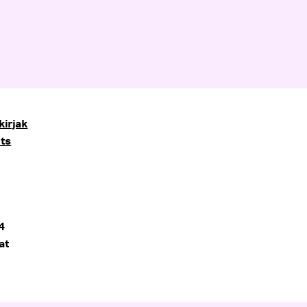
kirjak
its
4
at