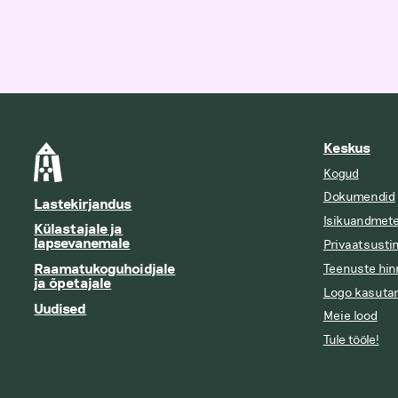
Keskus
Kogud
Dokumendid
Lastekirjandus
Isikuandmete
Külastajale ja
lapsevanemale
Privaatsusti
Raamatukoguhoidjale
Teenuste hin
ja õpetajale
Logo kasuta
Uudised
Meie lood
Tule tööle!