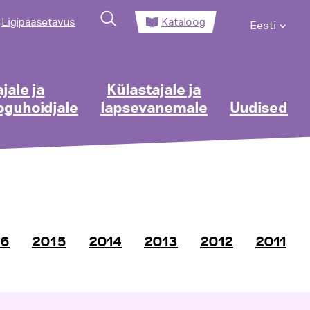
Ligipääsetavus
Kataloog
Eesti
jale ja
Külastajale ja
guhoidjale
lapsevanemale
Uudised
16
2015
2014
2013
2012
2011