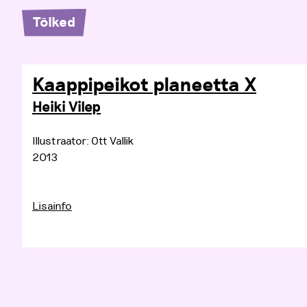
Tõlked
Kaappipeikot planeetta X
Heiki Vilep
Illustraator: Ott Vallik
2013
Lisainfo