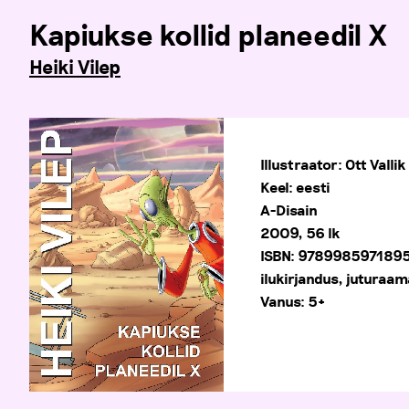
Kapiukse kollid planeedil X
Heiki Vilep
Illustraator: Ott Vallik
Keel: eesti
A-Disain
2009, 56 lk
ISBN: 978998597189
ilukirjandus, juturaam
Vanus: 5+