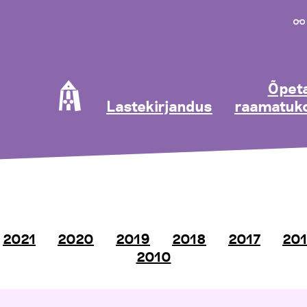
Õpeta
Lastekirjandus
raamatuko
2021
2020
2019
2018
2017
20
2010