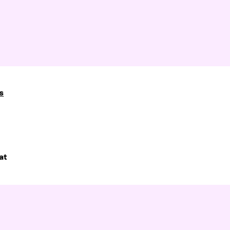
es
1
at