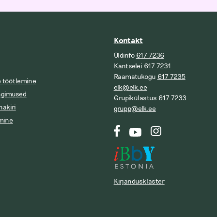
Kontakt
Üldinfo
617 7236
Kantselei
617 7231
Raamatukogu
617 7235
 töötlemine
elk@elk.ee
ngimused
Grupikülastus
617 7233
nakiri
grupp@elk.ee
mine
Kirjandusklaster