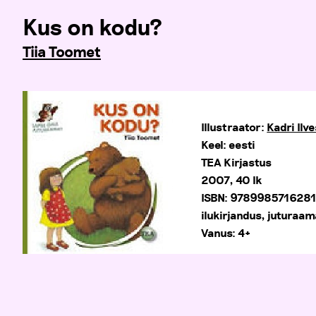
Kus on kodu?
Tiia Toomet
Illustraator:
Kadri Ilv
Keel: eesti
TEA Kirjastus
2007, 40 lk
ISBN: 978998571628
ilukirjandus, juturaam
Vanus: 4+