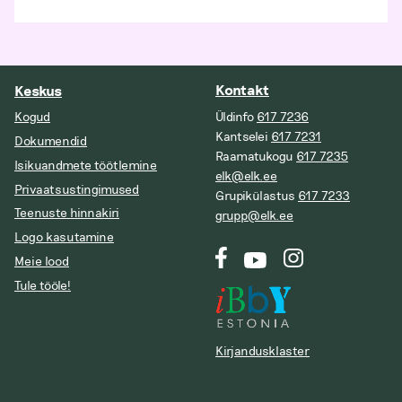
Kontakt
Keskus
Kogud
Üldinfo
617 7236
Kantselei
617 7231
Dokumendid
Raamatukogu
617 7235
Isikuandmete töötlemine
elk@elk.ee
Privaatsustingimused
Grupikülastus
617 7233
Teenuste hinnakiri
grupp@elk.ee
Logo kasutamine
Meie lood
Tule tööle!
Kirjandusklaster