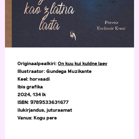
Originaalpealkiri:
On kuu kui kuldne laev
Illustraator: Gundega Muzikante
Keel: horvaadi
Ibis grafika
2024, 134 lk
ISBN: 9789533631677
ilukirjandus, juturaamat
Vanus: Kogu pere