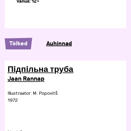
Vanus: 12+
Tõlked
Auhinnad
Пiдпiльна труба
Jaan Rannap
Illustraator: M. Popovitš
1972