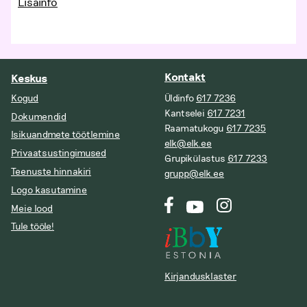
Lisainfo
Kontakt
Keskus
Kogud
Üldinfo
617 7236
Kantselei
617 7231
Dokumendid
Raamatukogu
617 7235
Isikuandmete töötlemine
elk@elk.ee
Privaatsustingimused
Grupikülastus
617 7233
Teenuste hinnakiri
grupp@elk.ee
Logo kasutamine
Meie lood
Tule tööle!
Kirjandusklaster