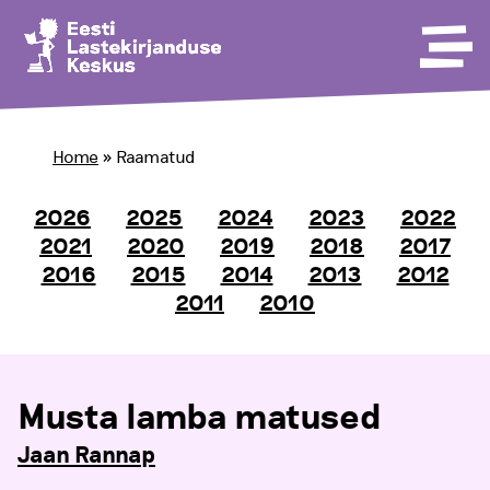
Home
»
Raamatud
2026
2025
2024
2023
2022
2021
2020
2019
2018
2017
2016
2015
2014
2013
2012
2011
2010
Musta lamba matused
Jaan Rannap