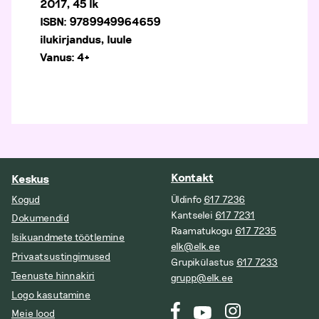
2017, 45 lk
ISBN: 9789949964659
ilukirjandus, luule
Vanus: 4+
Kontakt
Keskus
Kogud
Üldinfo
617 7236
Kantselei
617 7231
Dokumendid
Raamatukogu
617 7235
Isikuandmete töötlemine
elk@elk.ee
Privaatsustingimused
Grupikülastus
617 7233
Teenuste hinnakiri
grupp@elk.ee
Logo kasutamine
Meie lood