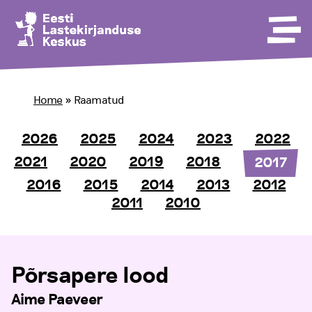
Home
»
Raamatud
2026
2025
2024
2023
2022
2021
2020
2019
2018
2017
2016
2015
2014
2013
2012
2011
2010
Põrsapere lood
Aime Paeveer