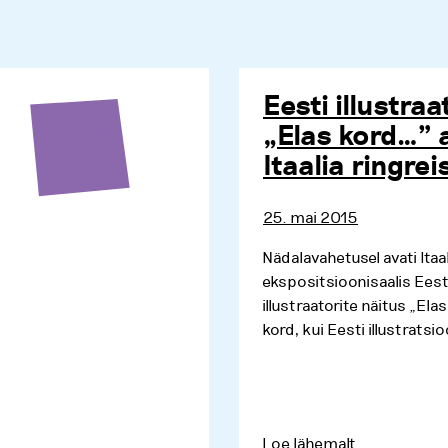
Eesti illustraa
„Elas kord…” 
Itaalia ringrei
25. mai 2015
Nädalavahetusel avati Itaa
ekspositsioonisaalis Eest
illustraatorite näitus „El
kord, kui Eesti illustratsioo
Loe lähemalt