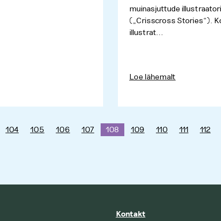
muinasjuttude illustraatori
(„Crisscross Stories“). K
illustrat...
Loe lähemalt
104
105
106
107
108
109
110
111
112
Kontakt