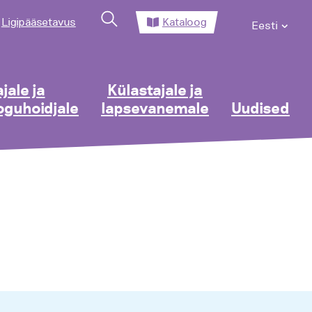
Ligipääsetavus
Kataloog
Eesti
jale ja
Külastajale ja
guhoidjale
lapsevanemale
Uudised