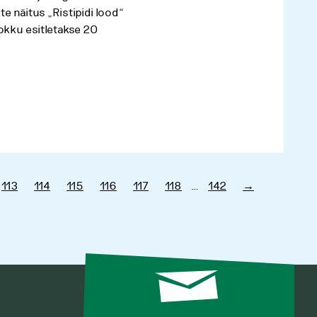
te näitus „Ristipidi lood“
okku esitletakse 20
113
114
115
116
117
118
…
142
→