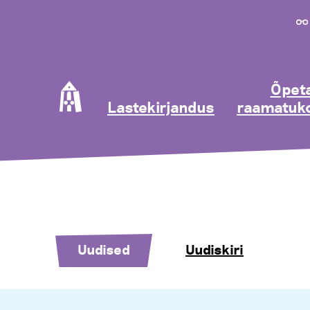
Õpeta
Lastekirjandus
raamatuko
Uudised
Uudiskiri