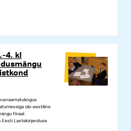
.-4. kl
jandusmängu
õistkond
Rahvusraamatukogus
atumessiga üle-eestiline
ängu finaal.
 Eesti Lastekirjanduse