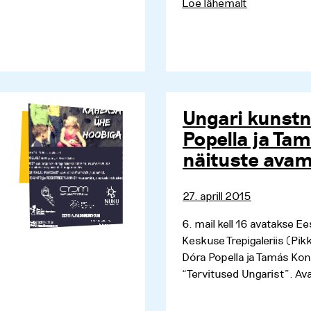
Loe lähemalt
Ungari kunstn
Popella ja Ta
näituste avam
27. aprill 2015
6. mail kell 16 avatakse E
Keskuse Trepigaleriis (Pik
Dóra Popella ja Tamás Kon
“Tervitused Ungarist”. Ava