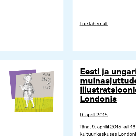
Loe lähemalt
Eesti ja ungar
muinasjuttud
illustratsioon
Londonis
9. aprill 2015
Täna, 9. aprillil 2015 kell 
Kultuurikeskuses Londonis