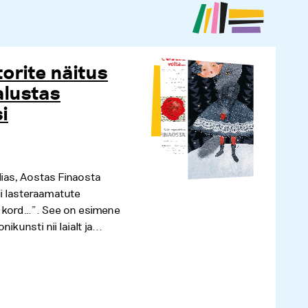
torite näitus
alustas
si
lias, Aostas Finaosta
i lasteraamatute
as kord…”. See on esimene
nikunsti nii laialt ja...