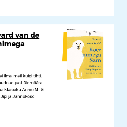
ard van de
 nimega
 ilmu meil kuigi tihti.
jõudnud just ülemäära
Kui klassiku Annie M. G
 Jipi ja Jannekese