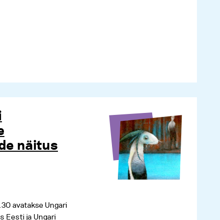
i
e
ide näitus
18.30 avatakse Ungari
 Eesti ja Ungari