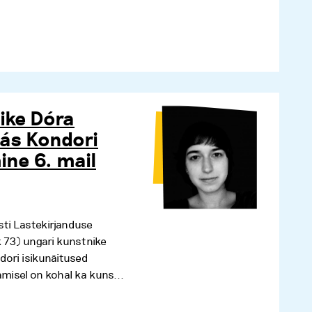
ike Dóra
más Kondori
ine 6. mail
esti Lastekirjanduse
k 73) ungari kunstnike
dori isikunäitused
misel on kohal ka kuns...