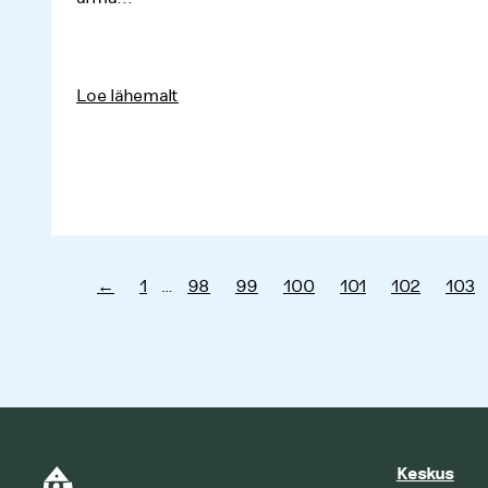
Loe lähemalt
←
1
…
98
99
100
101
102
103
Keskus