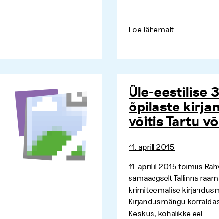
Loe lähemalt
Üle-eestilise 3
õpilaste kir
võitis Tartu v
11. aprill 2015
11. aprillil 2015 toimus 
samaaegselt Tallinna raam
krimiteemalise kirjandusm
Kirjandusmängu korraldas
Keskus, kohalikke eel...