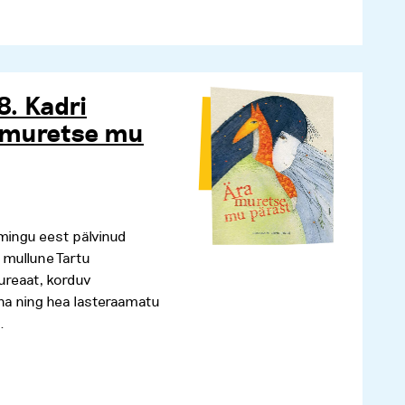
. Kadri
a muretse mu
mingu eest pälvinud
 mullune Tartu
aureaat, korduv
nna ning hea lasteraamatu
.