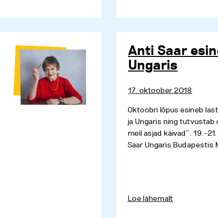
Anti Saar esin
Ungaris
17. oktoober 2018
Oktoobri lõpus esineb last
ja Ungaris ning tutvusta
meil asjad käivad”. 19.–21
Saar Ungaris Budapestis M
Loe lähemalt