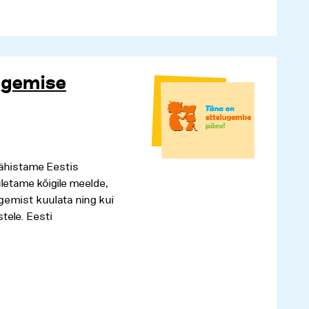
ugemise
tähistame Eestis
letame kõigile meelde,
ugemist kuulata ning kui
stele. Eesti