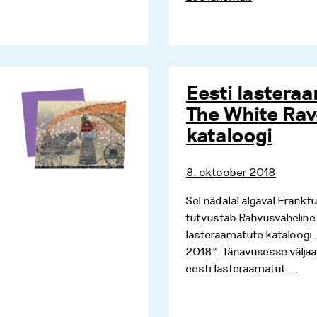
Eesti lasteraa
The White Rav
kataloogi
8. oktoober 2018
Sel nädalal algaval Frank
tutvustab Rahvusvahelin
lasteraamatute kataloogi
2018“. Tänavusesse väljaa
eesti lasteraamatut:...