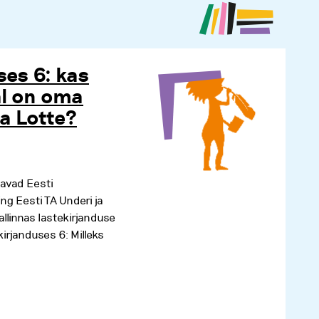
ses 6: kas
al on oma
ja Lotte?
davad Eesti
ng Eesti TA Underi ja
llinnas lastekirjanduse
irjanduses 6: Milleks