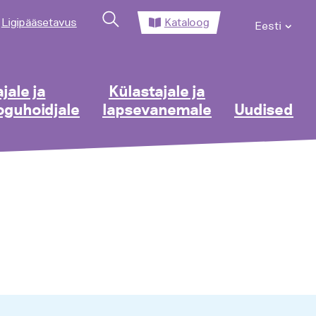
Ligipääsetavus
Kataloog
Eesti
jale ja
Külastajale ja
guhoidjale
lapsevanemale
Uudised