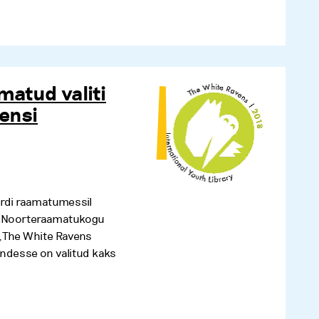
matud valiti
ensi
furdi raamatumessil
e Noorteraamatukogu
 „The White Ravens
ndesse on valitud kaks