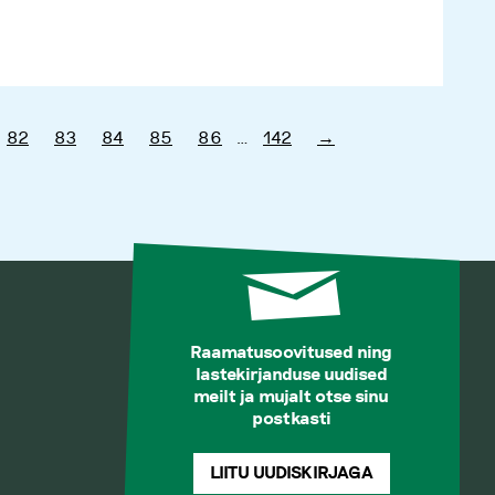
82
83
84
85
86
…
142
→
Raamatusoovitused ning
lastekirjanduse uudised
meilt ja mujalt otse sinu
postkasti
LIITU UUDISKIRJAGA