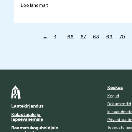
Loe lähemalt
←
1
…
66
67
68
69
70
Keskus
Kogud
Dokumendid
Lastekirjandus
Isikuandmete
Külastajale ja
lapsevanemale
Privaatsusti
Raamatukoguhoidjale
Teenuste hin