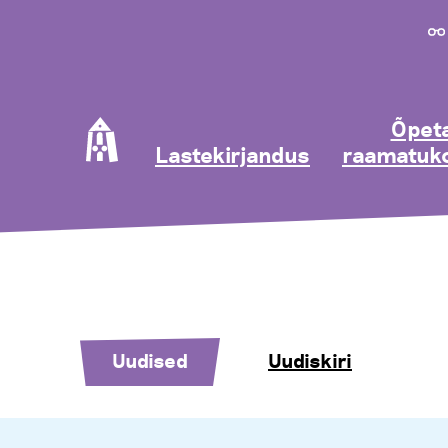
Õpeta
Lastekirjandus
raamatuko
Uudised
Uudiskiri