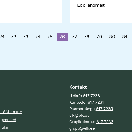
Loe lähemalt
71
72
73
74
75
76
77
78
79
80
81
Kontakt
Üldinfo
617 7236
Kantselei
617 7231
Raamatukogu
617 7235
 töötlemine
elk@elk.ee
ngimused
Grupikülastus
617 7233
nakiri
grupp@elk.ee