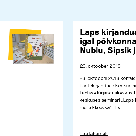
Laps kirjandu
igal põlvkonn
Nublu, Sipsik 
23. oktoober 2018
23. oktoobril 2018 korral
Lastekirjanduse Keskus ni
Tuglase Kirjanduskeskus Ta
keskuses seminari „Laps k
meile klassika”. Es...
Loe lähemalt