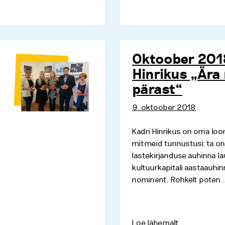
Oktoober 2018
Hinrikus „Är
pärast“
9. oktoober 2018
Kadri Hinrikus on oma loo
mitmeid tunnustusi: ta on
lastekirjanduse auhinna l
kultuurkapitali aastaauhi
nominent. Rohkelt poten..
Loe lähemalt