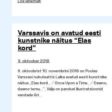
Loe lähemalt
Varssavis on avatud eesti
kunstnike näitus “Elas
kord”
9. oktoober 2018
9. oktoobrist 10. novembrini 2018 on Poolas
Varssavi nukuteatris Lalka avatud eesti kunstnike
näitus „Elas kord… / Once Upon a Time… / Dawno,
dawno temu…”. Välja on pandud illustratsioonid
vendade Gri...