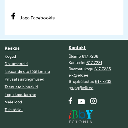
Jaga Facebookis
Kontakt
Keskus
Kogud
Üldinfo
617 7236
Kantselei
617 7231
Dokumendid
Raamatukogu
617 7235
Isikuandmete töötlemine
elk@elk.ee
Privaatsustingimused
Grupikülastus
617 7233
Teenuste hinnakiri
grupp@elk.ee
Logo kasutamine
Meie lood
Tule tööle!