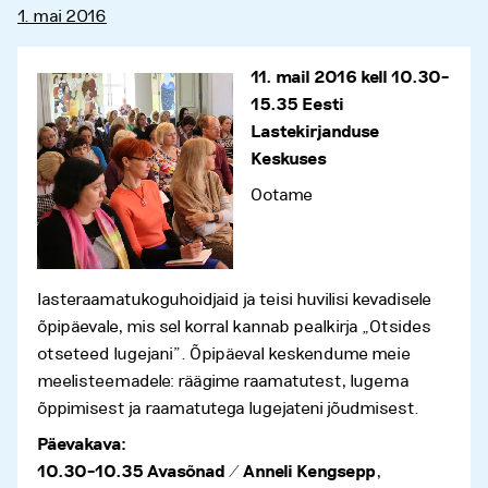
1. mai 2016
11. mail 2016 kell 10.30–
15.35 Eesti
Lastekirjanduse
Keskuses
Ootame
lasteraamatukoguhoidjaid ja teisi huvilisi kevadisele
õpipäevale, mis sel korral kannab pealkirja „Otsides
otseteed lugejani”. Õpipäeval keskendume meie
meelisteemadele: räägime raamatutest, lugema
õppimisest ja raamatutega lugejateni jõudmisest.
Päevakava:
10.30–10.35 Avasõnad / Anneli Kengsepp
,