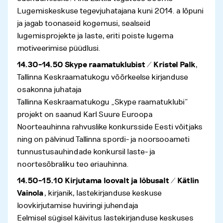
Lugemiskeskuse tegevjuhatajana kuni 2014. a lõpuni
ja jagab toonaseid kogemusi, sealseid
lugemisprojekte ja laste, eriti poiste lugema
motiveerimise püüdlusi.
14.30–14.50 Skype raamatuklubist / Kristel Palk
,
Tallinna Keskraamatukogu võõrkeelse kirjanduse
osakonna juhataja
Tallinna Keskraamatukogu „Skype raamatuklubi”
projekt on saanud Karl Suure Euroopa
Noorteauhinna rahvuslike konkursside Eesti võitjaks
ning on pälvinud Tallinna spordi- ja noorsooameti
tunnustusauhindade konkursil laste- ja
noortesõbraliku teo eriauhinna.
14.50–15.10 Kirjutama loovalt ja lõbusalt / Kätlin
Vainola
, kirjanik, lastekirjanduse keskuse
loovkirjutamise huviringi juhendaja
Eelmisel sügisel käivitus lastekirjanduse keskuses