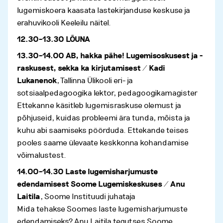
lugemiskoera kaasata lastekirjanduse keskuse ja
erahuvikooli Keeleilu näitel.
12.30–13.30 LÕUNA
13.30–14.00 AB, hakka pähe! Lugemisoskusest ja -
raskusest, sekka ka kirjutamisest / Kadi
Lukanenok
, Tallinna Ülikooli eri- ja
sotsiaalpedagoogika lektor, pedagoogikamagister
Ettekanne käsitleb lugemisraskuse olemust ja
põhjuseid, kuidas probleemi ära tunda, mõista ja
kuhu abi saamiseks pöörduda. Ettekande teises
pooles saame ülevaate keskkonna kohandamise
võimalustest.
14.00–14.30 Laste lugemisharjumuste
edendamisest Soome Lugemiskeskuses / Anu
Laitila
, Soome Instituudi juhataja
Mida tehakse Soomes laste lugemisharjumuste
edendamiseks? Anu Laitila tegutses Soome