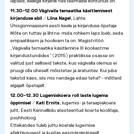
lapsed, kellega kirjanik neil teemadel kohtunud on.
11.30–12.00 Vägivalla temaatika käsitlemisest
kirjanduse abil / Liina Nagel
, Lähte
Ühisgümnaasiumi eesti keele ja kirjanduse õpetaja
Mõte on tuttav ja lihtne: mida rohkem laps loeb, seda
empaatilisem ja hoolivam ta on. Magistritöö
„Vägivalla temaatika käsitlemine III kooliastme
kirjandustundides” (2015) praktilisse osasse on
valitud just selliseid tekste, kus vägivalla olemus ei
pruugi olla üheselt mõistetav ja äratuntav. Kui juba
tekstid käes, siis mis nendega edasi teha? – mõtteid
algajalt õpetajalt.
12.00–12.30 Lugemiskoera roll laste lugema
õppimisel / Kati Ernits
, lugemis- ja teraapiakoera
juht, Eesti Kennelliidu atesteeritud koerte koolitaja,
psühholoog
Ettekandes tuleb juttu koerale lugemise
efektiivsusest ja kuidas eesmärgipäraselt