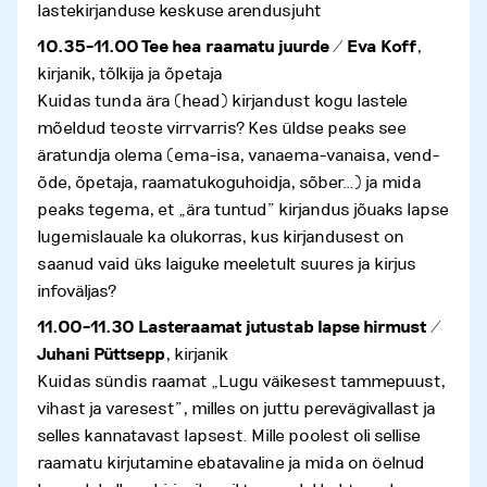
lastekirjanduse keskuse arendusjuht
10.35–11.00 Tee hea raamatu juurde / Eva Koff
,
kirjanik, tõlkija ja õpetaja
Kuidas tunda ära (head) kirjandust kogu lastele
mõeldud teoste virrvarris? Kes üldse peaks see
äratundja olema (ema-isa, vanaema-vanaisa, vend-
õde, õpetaja, raamatukoguhoidja, sõber…) ja mida
peaks tegema, et „ära tuntud” kirjandus jõuaks lapse
lugemislauale ka olukorras, kus kirjandusest on
saanud vaid üks laiguke meeletult suures ja kirjus
infoväljas?
11.00–11.30 Lasteraamat jutustab lapse hirmust /
Juhani Püttsepp
, kirjanik
Kuidas sündis raamat „Lugu väikesest tammepuust,
vihast ja varesest”, milles on juttu perevägivallast ja
selles kannatavast lapsest. Mille poolest oli sellise
raamatu kirjutamine ebatavaline ja mida on öelnud