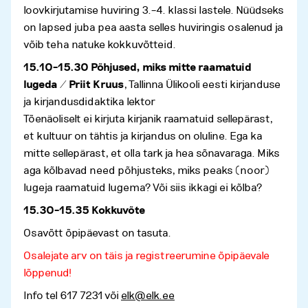
loovkirjutamise huviring 3.–4. klassi lastele. Nüüdseks
on lapsed juba pea aasta selles huviringis osalenud ja
võib teha natuke kokkuvõtteid.
15.10–15.30 Põhjused, miks mitte raamatuid
lugeda / Priit Kruus
, Tallinna Ülikooli eesti kirjanduse
ja kirjandusdidaktika lektor
Tõenäoliselt ei kirjuta kirjanik raamatuid sellepärast,
et kultuur on tähtis ja kirjandus on oluline. Ega ka
mitte sellepärast, et olla tark ja hea sõnavaraga. Miks
aga kõlbavad need põhjusteks, miks peaks (noor)
lugeja raamatuid lugema? Või siis ikkagi ei kõlba?
15.30–15.35 Kokkuvõte
Osavõtt õpipäevast on tasuta.
Osalejate arv on täis ja registreerumine õpipäevale
lõppenud!
Info tel 617 7231 või
elk@elk.ee