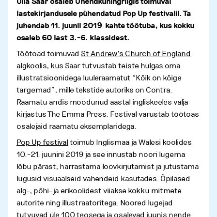
Ulla Saar osaleb Ühendkuningriigis toimuval
lastekirjandusele pühendatud Pop Up festivalil. Ta
juhendab 11. juunil 2019 kahte töötuba, kus kokku
osaleb 60 last 3.–6. klassidest.
Töötoad toimuvad
St Andrew’s Church of England
algkoolis,
kus Saar tutvustab teiste hulgas oma
illustratsioonidega luuleraamatut “Kõik on kõige
targemad”, mille tekstide autoriks on Contra.
Raamatu andis möödunud aastal ingliskeeles välja
kirjastus The Emma Press. Festival varustab töötoas
osalejaid raamatu eksemplaridega.
Pop Up festival
toimub Inglismaa ja Walesi koolides
10.–21. juunini 2019 ja see innustab noori lugema
lõbu pärast, harrastama loovkirjutamist ja jutustama
lugusid visuaalseid vahendeid kasutades. Õpilased
alg-, põhi- ja erikoolidest viiakse kokku mitmete
autorite ning illustraatoritega. Noored lugejad
tutvuvad üle 100 teosega ja osalevad juunis nende