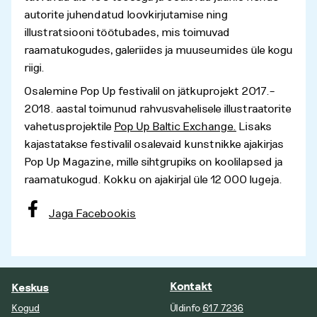
autorite juhendatud loovkirjutamise ning
illustratsiooni töötubades, mis toimuvad
raamatukogudes, galeriides ja muuseumides üle kogu
riigi.
Osalemine Pop Up festivalil on jätkuprojekt 2017.–
2018. aastal toimunud rahvusvahelisele illustraatorite
vahetusprojektile
Pop Up Baltic Exchange.
Lisaks
kajastatakse festivalil osalevaid kunstnikke ajakirjas
Pop Up Magazine, mille sihtgrupiks on koolilapsed ja
raamatukogud. Kokku on ajakirjal üle 12 000 lugeja.
Jaga Facebookis
Kontakt
Keskus
Kogud
Üldinfo
617 7236