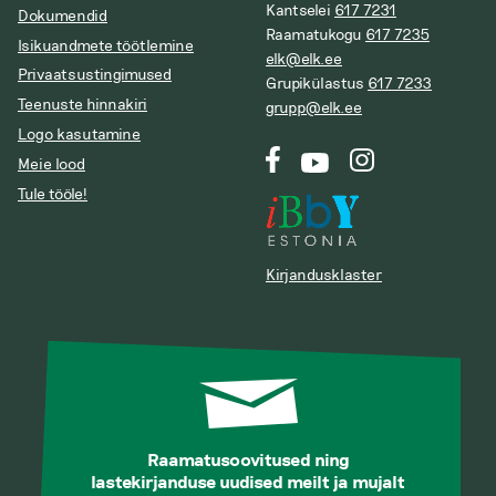
Kantselei
617 7231
Dokumendid
Raamatukogu
617 7235
Isikuandmete töötlemine
elk@elk.ee
Privaatsustingimused
Grupikülastus
617 7233
Teenuste hinnakiri
grupp@elk.ee
Logo kasutamine
Meie lood
Tule tööle!
Kirjandusklaster
Raamatusoovitused ning
lastekirjanduse uudised meilt ja mujalt