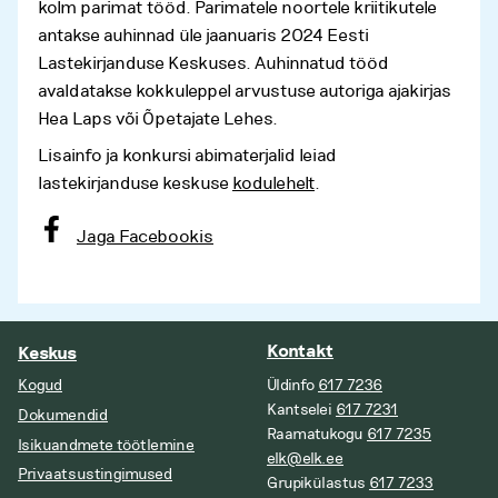
kolm parimat tööd. Parimatele noortele kriitikutele
antakse auhinnad üle jaanuaris 2024 Eesti
Lastekirjanduse Keskuses. Auhinnatud tööd
avaldatakse kokkuleppel arvustuse autoriga ajakirjas
Hea Laps või Õpetajate Lehes.
Lisainfo ja konkursi abimaterjalid leiad
lastekirjanduse keskuse
kodulehelt
.
Jaga Facebookis
Kontakt
Keskus
Kogud
Üldinfo
617 7236
Kantselei
617 7231
Dokumendid
Raamatukogu
617 7235
Isikuandmete töötlemine
elk@elk.ee
Privaatsustingimused
Grupikülastus
617 7233