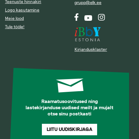
Teenuste hinnakiri
grupp@elk.ee
Logo kasutamine
Meie lood
Tule tööle!
Kirjandusklaster
Raamatusoovitused ning
lastekirjanduse uudised meilt ja mujalt
otse sinu postkasti
LIITU UUDISKIRJAGA