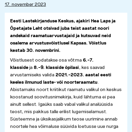
17. november 2023
Eesti Lastekirjanduse Keskus, ajakiri Hea Laps ja
Õpetajate Leht otsivad juba teist aastat noori
andekaid raamatuarvustajaid ja kutsuvad neid
osalema arvustusvõistlusel Kapsas. Võistlus
kestab 30. novembrini.
Võistlusest oodatakse osa võtma
6.–7.
klasside
ja
8.–9. klasside õpilasi
, kes saavad
arvustamiseks valida
2021.–2023. aastal eesti
keeles ilmunud laste- või noorteraamatu
.
Abistamaks noort kriitikut raamatu valikul on keskus
koostanud soovitusnimekirja, kuid lähtuma ei pea
ainult sellest. Igaüks saab vabal valikul analüüsida
teost, mis pakkus talle erilist lugemiselamust.
Süsteemne ja üksikasjalikum teose uurimine annab
noortele hea võimaluse süüvida loetusse uue nurga