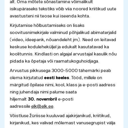
alt. Oma mõtete sõnastamine võimalikult
isikupäraseks tekstiks võib viia noored kriitikud uute
avastusteni nii teose kui iseenda kohta.
Kirjutamise hõlbustamiseks on lisaks
soovitusnimekirjale valminud põhjalikud abimaterjalid
(video, ideepank, nõuandeleht jm). Need on leitavad
keskuse koduleheküljel ja edukalt kasutatavad ka
koolitunnis. Kindlasti on algajal arvustajal kasulik nõu
pidada ka õpetaja või raamatukoguhoidjaga.
Arvustus pikkusega 3000-5000 tähemärki peab
olema kirjutatud
eesti keeles
. Tööd, millele on
märgitud õpilase nimi, kool, klass ja e-posti aadress
ning juhendaja nimi palume saata
hiljemalt
30. novembril
e‑posti
aadressile
elk@elk.ee
.
Võistluse žüriisse kuuluvad ajakirjanikud, kriitikud,
kirjanikud, kes valivad mõlemast vanusegrupist välja