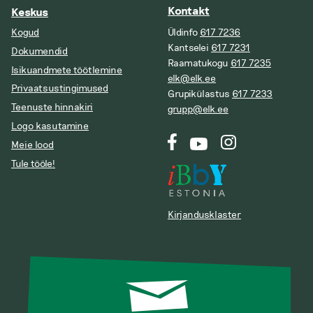
Kontakt
Keskus
Kogud
Üldinfo
617 7236
Kantselei
617 7231
Dokumendid
Raamatukogu
617 7235
Isikuandmete töötlemine
elk@elk.ee
Privaatsustingimused
Grupikülastus
617 7233
Teenuste hinnakiri
grupp@elk.ee
Logo kasutamine
Meie lood
Tule tööle!
Kirjandusklaster