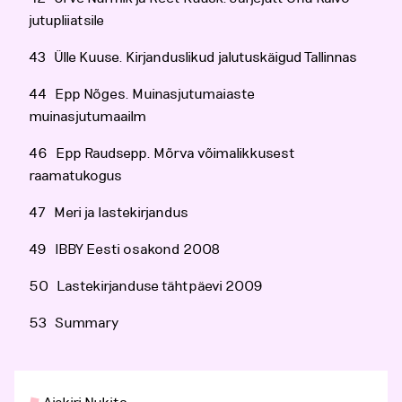
jutupliiatsile
43 Ülle Kuuse. Kirjanduslikud jalutuskäigud Tallinnas
44 Epp Nõges. Muinasjutumaiaste
muinasjutumaailm
46 Epp Raudsepp. Mõrva võimalikkusest
raamatukogus
47 Meri ja lastekirjandus
49 IBBY Eesti osakond 2008
50 Lastekirjanduse tähtpäevi 2009
53 Summary