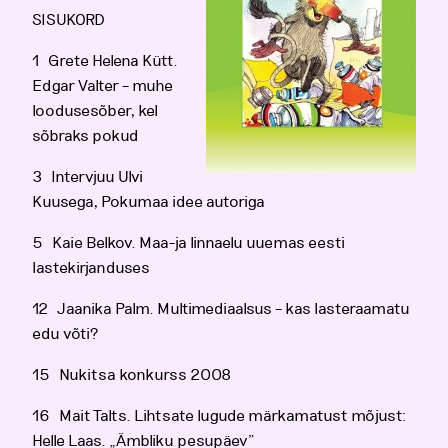
SISUKORD
1 Grete Helena Kütt.
Edgar Valter – muhe
loodusesõber, kel
sõbraks pokud
3 Intervjuu Ulvi
Kuusega, Pokumaa idee autoriga
5 Kaie Belkov. Maa-ja linnaelu uuemas eesti
lastekirjanduses
12 Jaanika Palm. Multimediaalsus – kas lasteraamatu
edu võti?
15 Nukitsa konkurss 2008
16 Mait Talts. Lihtsate lugude märkamatust mõjust:
Helle Laas. „Ämbliku pesupäev”