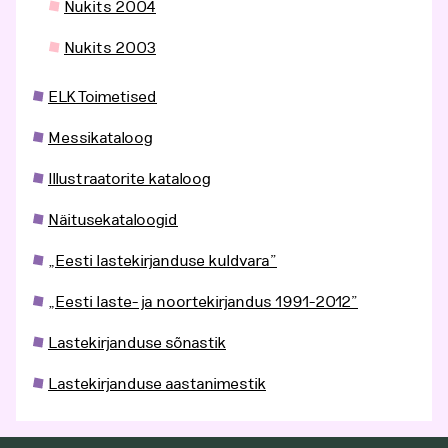
Nukits 2004
Nukits 2003
ELK Toimetised
Messikataloog
Illustraatorite kataloog
Näitusekataloogid
„Eesti lastekirjanduse kuldvara”
„Eesti laste- ja noortekirjandus 1991-2012”
Lastekirjanduse sõnastik
Lastekirjanduse aastanimestik