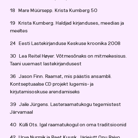
18 Mare Müürsepp. Krista Kumberg 50
19 Krista Kumberg. Haldjad kirjanduses, meedias ja
meeltes
24 Eesti Lastekirjanduse Keskuse kroonika 2008
30 Lea Reitel Høyer. Võtmesõnaks on mitmekesisus.
Taani uuemast lastekirjandusest
36 Jason Finn. Raamat, mis päästis ansambli.
Kontseptuaalse CD projekt lugemis- ja
kirjutamisoskuse arendamiseks
39 Jaile Jürgens. Lasteraamatukogu tegemistest
Järvamaal
40 Külli Ots. Igal raamatukogul on oma traditsioonid
42 Urve Nurmik ja Reet Kuusk. Järjejutt Onu Raivo