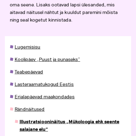
oma seene. Lisaks ootavad lapsi ülesanded, mis
aitavad näitusel nähtut ja kuuldut paremini mõista
ning seal kogetut kinnistada.
Lugemisisu
Koolipäev „Puust ja punaseks”
Teabepäevad
Lasteraamatukogud Eestis
Erialapäevad maakondades
Rändnäitused
Illustratsiooninäitus „Mükoloogia ehk seente
salajane elu“