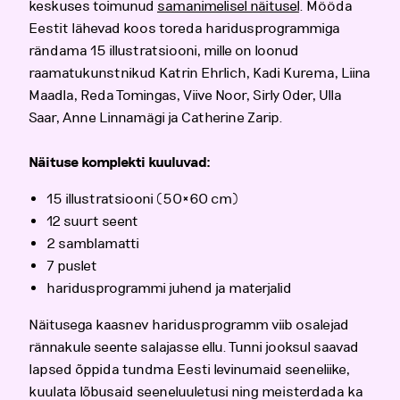
keskuses toimunud
samanimelisel näitusel
. Mööda
Eestit lähevad koos toreda haridusprogrammiga
rändama 15 illustratsiooni, mille on loonud
raamatukunstnikud Katrin Ehrlich, Kadi Kurema, Liina
Maadla, Reda Tomingas, Viive Noor, Sirly Oder, Ulla
Saar, Anne Linnamägi ja Catherine Zarip.
Näituse komplekti kuuluvad:
15 illustratsiooni (50×60 cm)
12 suurt seent
2 samblamatti
7 puslet
haridusprogrammi juhend ja materjalid
Näitusega kaasnev haridusprogramm viib osalejad
rännakule seente salajasse ellu. Tunni jooksul saavad
lapsed õppida tundma Eesti levinumaid seeneliike,
kuulata lõbusaid seeneluuletusi ning meisterdada ka