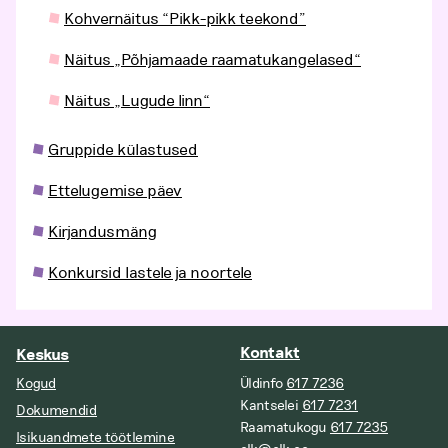
Kohvernäitus “Pikk-pikk teekond”
Näitus „Põhjamaade raamatukangelased“
Näitus „Lugude linn“
Gruppide külastused
Ettelugemise päev
Kirjandusmäng
Konkursid lastele ja noortele
Kontakt
Keskus
Kogud
Üldinfo
617 7236
Kantselei
617 7231
Dokumendid
Raamatukogu
617 7235
Isikuandmete töötlemine