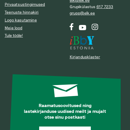
elk@elk.ee
Privaatsustingimused
Grupikülastus
617 7233
Teenuste hinnakiri
grupp@elk.ee
Logo kasutamine
Meie lood
Tule tööle!
Kirjandusklaster
Raamatusoovitused ning
lastekirjanduse uudised meilt ja mujalt
otse sinu postkasti